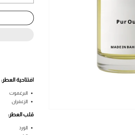
كمية
بيور
عود
-
Pur
Oud
افتتاحية العطر:
البرغموت
الزعفران
فتح
قلب العطر:
الوسائط
1
في
الورد
نافذة