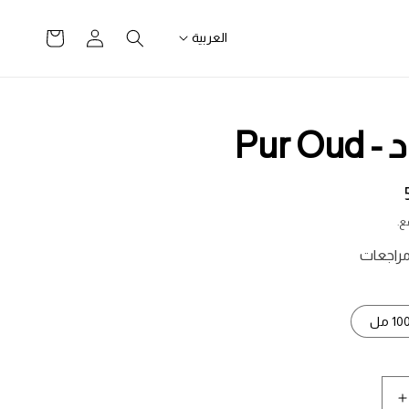
تسجيل
سلة
العربية
الدخول
التسوق
Pur O
ع.
10 مل
زيادة