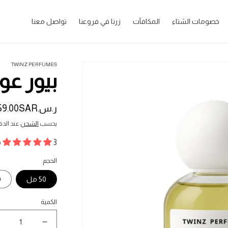
خصومات الشتاء
المكافآت
زرنا في فروعنا
تواصل معنا
TWINZ PERFUMES
بيور عود - ud
ر.س.‏59.00SAR
السعر
المبدئي
يحسب
الشحن
عند الدف
3 مراجعات
الحجم
50 مل
0
الكمية
نقص