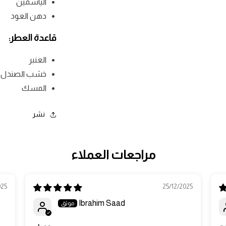
الياسمين
دهن العود
قاعدة العطر:
العنبر
خشب الصندل
المسك
نشر
مراجعات العملاء
025
25/12/2025
Ibrahim Saad