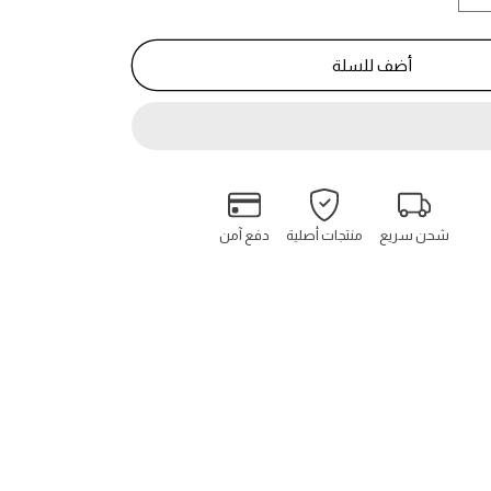
كمية
بيور
عود
أضف للسلة
-
Pur
Oud
شحن سريع
منتجات أصلية
دفع آمن