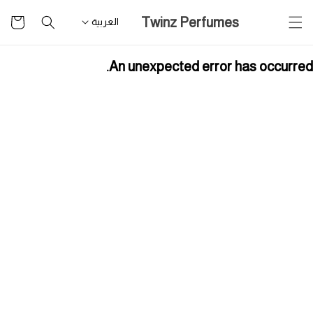
تخطى
سلة
Twinz Perfumes
للمحتوى
العربية
التسوق
An unexpected error has occurred.