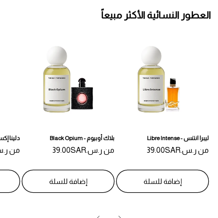
العطور النسائية الأكثر مبيعاً
ليبرا انتنس - Libre Intense
بلاك أوبيوم - Black Opium
دلينا إكسكلوزيف
من
السعر
ر.س.‏39.00SAR
من
السعر
ر.س.‏39.00SAR
من
السعر
ر.س.‏AR
المبدئي
المبدئي
المبدئي
إضافة للسلة
إضافة للسلة