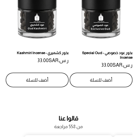
بخور عود خصوصي - Special Oud
بخور كشميري - Kashmiri Incense
Incense
ر.س.‏33.00SAR
السعر
ر.س.‏33.00SAR
السعر
المبدئي
المبدئي
أضف للسلة
أضف للسلة
قالوا عنا
من 558 مراجعة