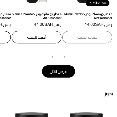
نفدت الكمية
معطر جو مسك بودر - Musk Powder
معطر جو فانيلا بودر - Vanilla Powder
reshener
Air Freshener
Air Freshener
ر.س.‏44.00SAR
السعر
ر.س.‏44.00SAR
السعر
ر.س.‏44.00SAR
السعر
المبدئي
المبدئي
المبدئي
نفدت الكمية
أضف للسلة
عرض الكل
بخور