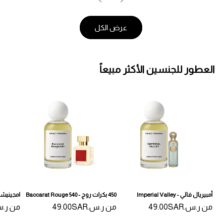
عرض الكل
العطور للجنسين الأكثر مبيعاً
أمبيريال فالي - Imperial Valley
450 بكرات روج - Baccarat Rouge 540
امجينيشن - ation
من
السعر
ر.س.‏49.00SAR
من
السعر
ر.س.‏49.00SAR
من
السعر
ر.س.‏AR
المبدئي
المبدئي
المبدئي