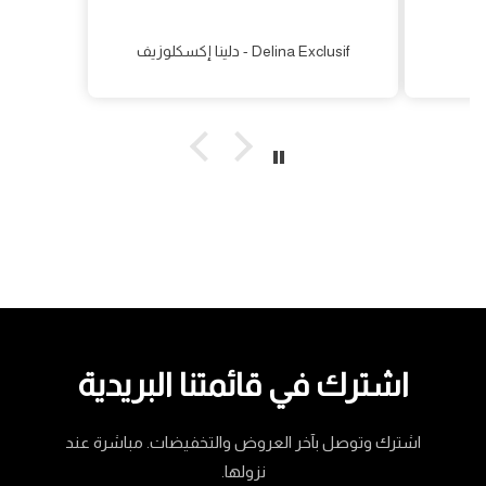
مسك خاص - Musk Special
دلينا إكسكلوزيف - Delina Exclusif
اشترك في قائمتنا البريدية
اشترك وتوصل بآخر العروض والتخفيضات. مباشرة عند
نزولها.