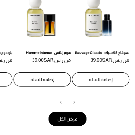
سوفاج كلاسيك - Sauvage Classic
هوم إنتنس - Homme Intense
بلو دو رجالي - n
من
السعر
ر.س.‏39.00SAR
من
السعر
ر.س.‏39.00SAR
من
السعر
ر.س.‏AR
المبدئي
المبدئي
المبدئي
إضافة للسلة
إضافة للسلة
عرض الكل