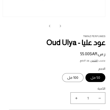
فت
ال
1
في
ناف
TWINZ PERFUMES
عود عليا - Oud Ulya
ر.س.‏55.00SAR
السعر
المبدئي
يحسب
الشحن
عند الدفع.
الحجم
50 مل
100 مل
الكمية
نقص
زيادة
كمية
كمية