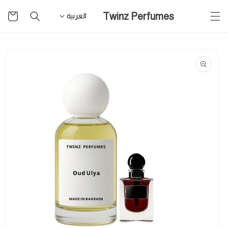
تخطى
سلة
Twinz Perfumes
للمحتوى
العربية
التسوق
تخطى
لمعلومات
المنتج