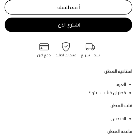
عود
عود
عليا
عليا
أضف للسلة
-
-
Oud
Oud
Ulya
Ulya
شحن سريع
منتجات أصلية
دفع آمن
افتتاحية العطر:
العود
قطران خشب البتولا
قلب العطر:
القندس
قاعدة العطر: