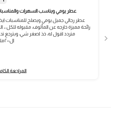
عطر يومي ويناسب السهرات والمناسبا
عطر رجالي جميل يومي ويصلح للمناسبات ايضا
رائحة مميزة خارجه عن المألوف، مقبوله للكل ،، ال
متردد اقول له، خذ اصغر شي، وبترجع تد
ال٢٠٠ملم،
المراجعة الكام