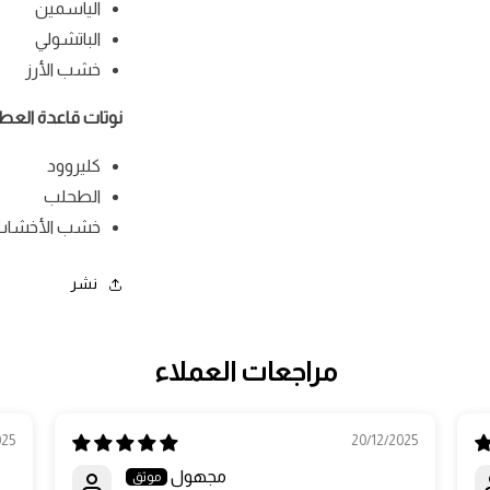
الياسمين
الباتشولي
خشب الأرز
نوتات قاعدة العطر
كليروود
الطحلب
خشب الأخشاب 
نشر
مراجعات العملاء
025
20/12/2025
مجهول