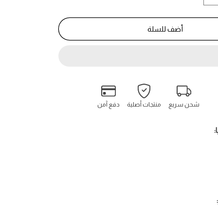
كمية
نيشان
-
أضف للسلة
Nishane
شحن سريع
منتجات أصلية
دفع آمن
: