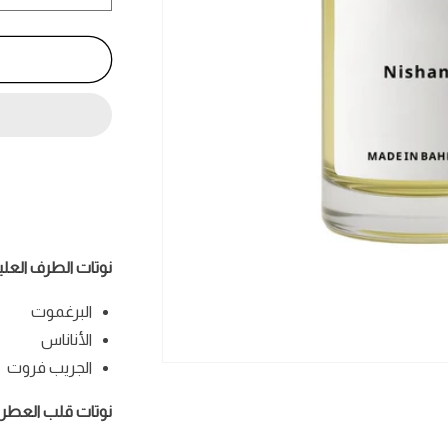
كمية
نيشان
-
Nishane
نوتات الطرف العليا
البرغموت
الأناناس
الجريب فروت
فتح
الوسائط
1
نوتات قلب العطر:
في
نافذة