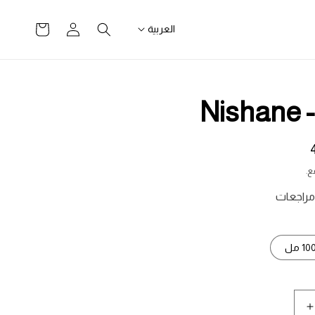
تسجيل
سلة
العربية
الدخول
التسوق
Ni
ع.
10 مل
زيادة