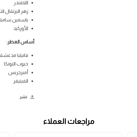
اللافندر
زهر البرتقال ال
ياسمين سامبا
الأوركيد
أساس العطر:
فانيليا مدغشق
حبوب التونكا
أمبرجريس
الفيتيفر
نشر
مراجعات العملاء