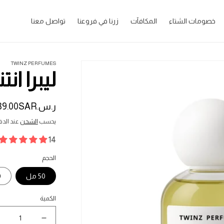
خصومات الشتاء
المكافآت
زرنا في فروعنا
تواصل معنا
TWINZ PERFUMES
ليبرا انتنس - se
ر.س.‏39.00SAR
السعر
المبدئي
يحسب
الشحن
عند الدف
14 مراجعات
الحجم
50 مل
0
الكمية
نقص