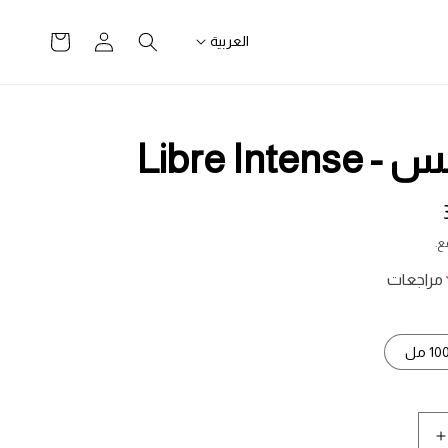
تسجيل
سلة
العربية
الدخول
التسوق
Libre Inten
ع.
10 مل
زيادة