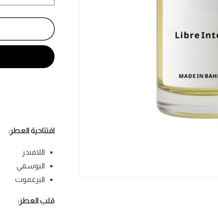
كمية
ليبرا
انتنس
-
Libre
Intense
افتتاحية العطر:
اللافندر
اليوسفي
البرغموت
فتح
الوسائط
1
قلب العطر:
في
نافذة