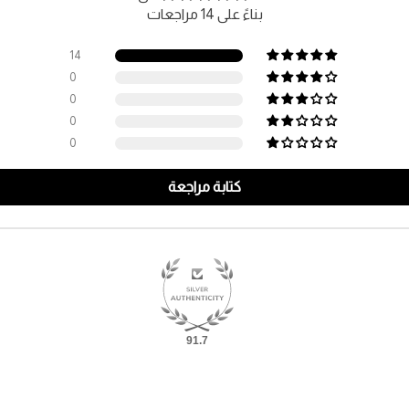
بناءً على 14 مراجعات
14
0
0
0
0
كتابة مراجعة
91.7