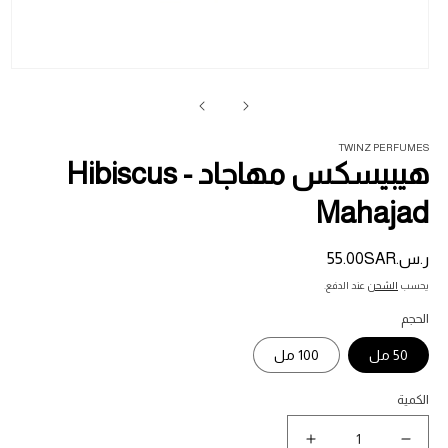
فت
ال
1
في
ناف
TWINZ PERFUMES
هيبيسكس مهاجاد - Hibiscus
Mahajad
ر.س.‏55.00SAR
السعر
المبدئي
يحسب
الشحن
عند الدفع.
الحجم
50 مل
100 مل
الكمية
نقص
زيادة