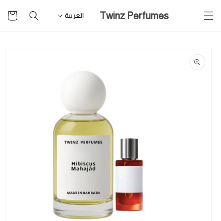
تخطى
سلة
Twinz Perfumes
للمحتوى
العربية
التسوق
تخطى
لمعلومات
المنتج