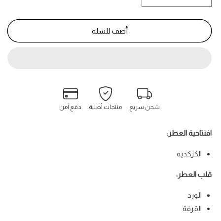
كمية
كمية
هيبيسكس
هيبيسكس
مهاجاد
مهاجاد
أضف للسلة
-
-
Hibiscus
Hibiscus
Mahajad
Mahajad
شحن سريع
منتجات أصلية
دفع آمن
افتتاحية العطر:
الكركديه
قلب العطر:
الورد
القرفة