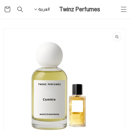
تخطى
سلة
Twinz Perfumes
للمحتوى
العربية
التسوق
تخطى
لمعلومات
المنتج