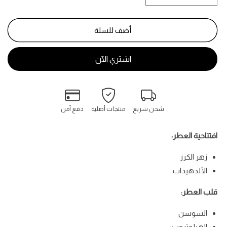
كمية
كمية
كوميتي
كوميتي
-
-
أضف للسلة
Comète
Comète
شحن سريع
منتجات أصلية
دفع آمن
افتتاحية العطر:
زهر الكرز
الألدهيدات
قلب العطر:
السوسن
الهيلوتروب