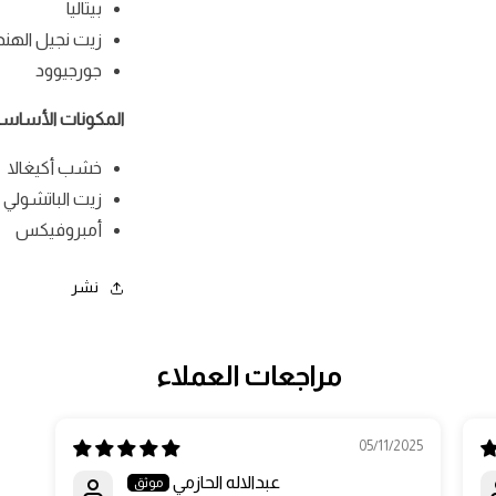
بيتاليا
زيت نجيل الهند 
جورجيوود
المكونات الأساسية
خشب أكيغالا
زيت الباتشولي 
أمبروفيكس
نشر
مراجعات العملاء
05/11/2025
عبدالاله الحازمي