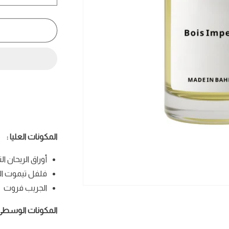
كمية
بوس
إمبريال
-
Bois
Imperial
المكونات العليا :
أوراق الريحان الت
فلفل تيموت الن
الجريب فروت
فتح
الوسائط
1
المكونات الوسطى 
في
نافذة