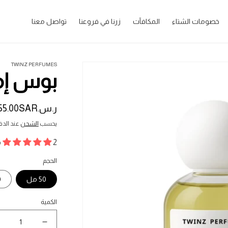
خصومات الشتاء
المكافآت
زرنا في فروعنا
تواصل معنا
TWINZ PERFUMES
بوس إمبريال -
ر.س.‏55.00SAR
السعر
المبدئي
يحسب
الشحن
عند الدف
2 مراجعات
الحجم
50 مل
0
الكمية
نقص