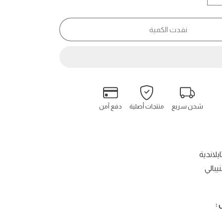
كمية
بوس
إمبريال
نفدت الكمية
-
Bois
Imperial
شحن سريع
منتجات أصلية
دفع آمن
ايلاندية
يبالي
: