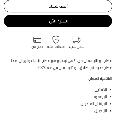
بلو
بلو
تاليسمان
تاليسمان
أضف للسلة
-
-
Blue
Blue
Talisman
Talisman
شحن سريع
منتجات أصلية
دفع آمن
عطر بلو تاليسمان من إكس نيهيلو هو عطر للنساء والرجال. هذا
عطر جديد. تم إطلاق بلو تاليسمان في عام 2023.
افتتاحية العطر:
الكمثرى
البرغموت
البرتقال المندرين
الزنجبيل