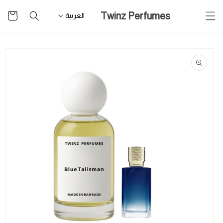
تخطى
سلة
Twinz Perfumes
للمحتوى
العربية
التسوق
تخطى
لمعلومات
المنتج