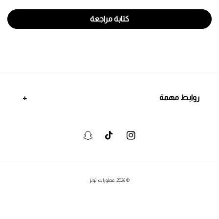
كتابة مراجعة
روابط مهمة
انستجرام
تيكتوك
سنابشات
وسائل
© 2026,
عطورات تونز
الدفع