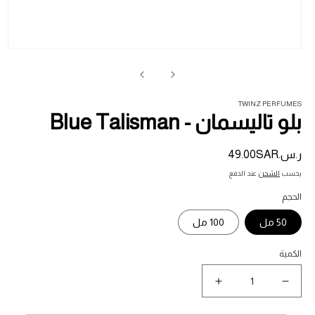
فت
ال
1
في
ناف
TWINZ PERFUMES
بلو تاليسمان - Blue Talisman
ر.س.‏49.00SAR
السعر
المبدئي
يحسب
الشحن
عند الدفع.
الحجم
50 مل
100 مل
الكمية
نقص
زيادة
كمية
كمية