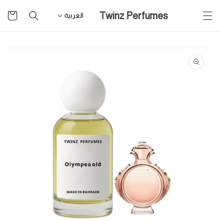
تخطى
سلة
Twinz Perfumes
للمحتوى
العربية
التسوق
تخطى
لمعلومات
المنتج