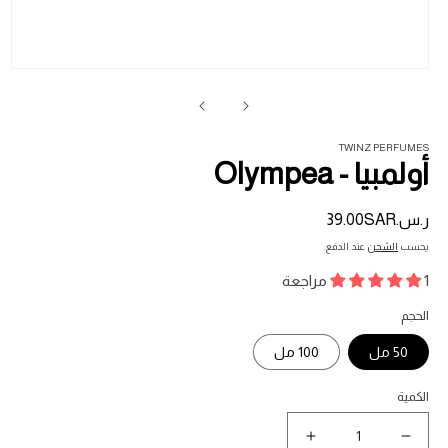
فت
ال
1
في
ناف
TWINZ PERFUMES
أولمبيا - Olympea
ر.س.‏39.00SAR
السعر
المبدئي
يحسب
الشحن
عند الدفع.
1 مراجعة
الحجم
50 مل
100 مل
الكمية
نقص
زيادة