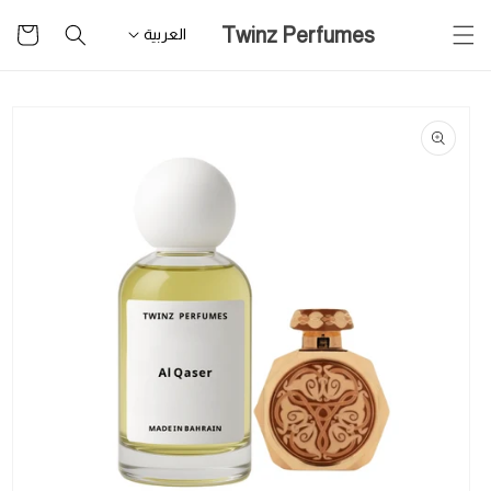
تخطى
سلة
Twinz Perfumes
للمحتوى
العربية
التسوق
تخطى
لمعلومات
المنتج