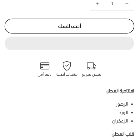
نقص
زيادة
كمية
كمية
القصر
القصر
-
-
أضف للسلة
Al
Al
Qaser
Qaser
شحن سريع
منتجات أصلية
دفع آمن
افتتاحية العطر:
الزهور
الورد
الزعفران
قلب العطر: