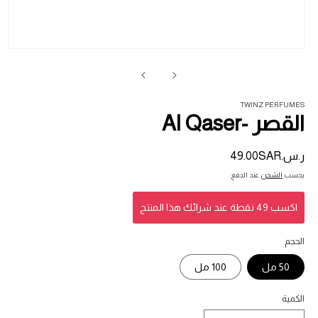
فت
ال
1
في
ناف
TWINZ PERFUMES
القصر -Al Qaser
ر.س.‏49.00SAR
السعر
المبدئي
يحسب
الشحن
عند الدفع.
اكسب 49 نقطة عند شرائك هذا المنتج
الحجم
50 مل
100 مل
الكمية