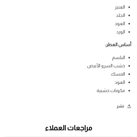
العنبر
الجلد
العود
الورد
أساس العطر:
البلسم
خشب السرو الأبيض
المسك
العود
مكونات خشبية
نشر
مراجعات العملاء