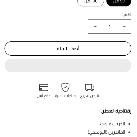
50 مل
100 مل
الكمية
نقص
زيادة
كمية
كمية
لايت
لايت
بلو
بلو
أضف للسلة
إنتنس
إنتنس
-
-
Light
Light
Blue
Blue
Intense
Intense
شحن سريع
منتجات أصلية
دفع آمن
إفتتاحية العطر:
الجريب فروت
الماندرين (اليوسفي)