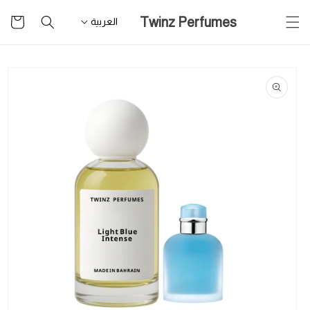
تخطى
سلة
Twinz Perfumes
للمحتوى
العربية
التسوق
تخطى
لمعلومات
المنتج