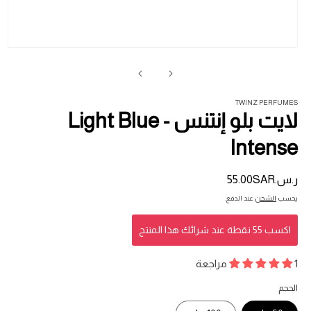
فت
ال
1
في
ناف
TWINZ PERFUMES
لايت بلو إنتنس - Light Blue
Intense
ر.س.‏55.00SAR
السعر
المبدئي
يحسب
الشحن
عند الدفع.
اكسب 55 نقطة عند شرائك هذا المنتج
1 مراجعة
الحجم