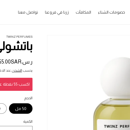
خصومات الشتاء
المكافآت
زرنا في فروعنا
تواصل معنا
TWINZ PERFUMES
باتشولي إنك - 
ر.س.‏55.00SAR
السعر
المبدئي
يحسب
الشحن
عند الدف
اكسب 55 نقطة عند شرائك هذا المنتج
الحجم
50 مل
0
الكمية