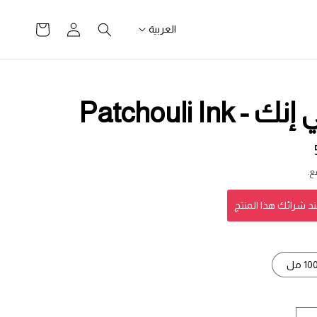
تسجيل
سلة
العربية
الدخول
التسوق
Patchouli Ink
ع.
10 مل