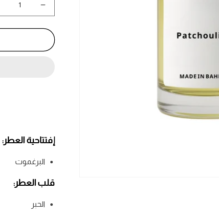
نقص
كمية
باتشولي
إنك
-
Patchouli
Ink
إفتتاحية العطر:
البرغموت
فتح
قلب العطر:
الوسائط
1
في
الحبر
نافذة