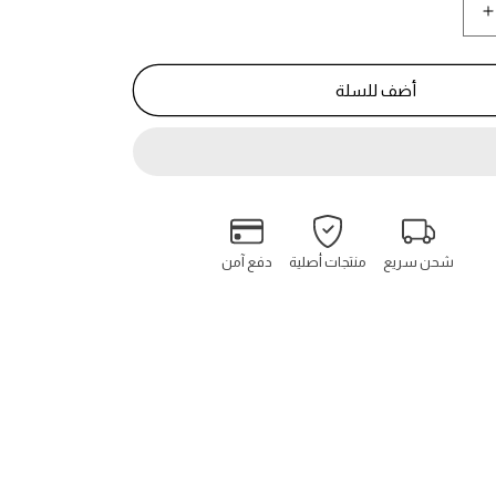
زيادة
كمية
باتشولي
إنك
أضف للسلة
-
Patchouli
Ink
شحن سريع
منتجات أصلية
دفع آمن